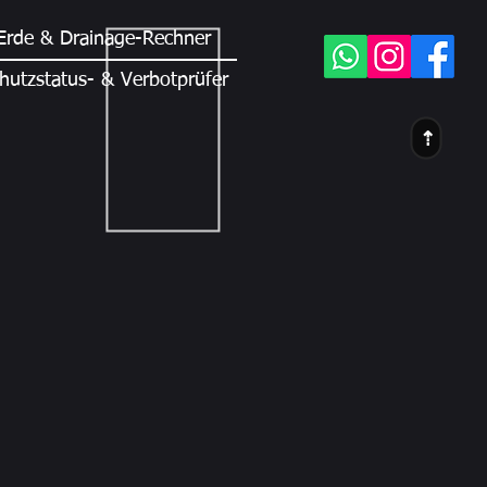
Erde & Drainage-Rechner
hutzstatus- & Verbotprüfer
⇢