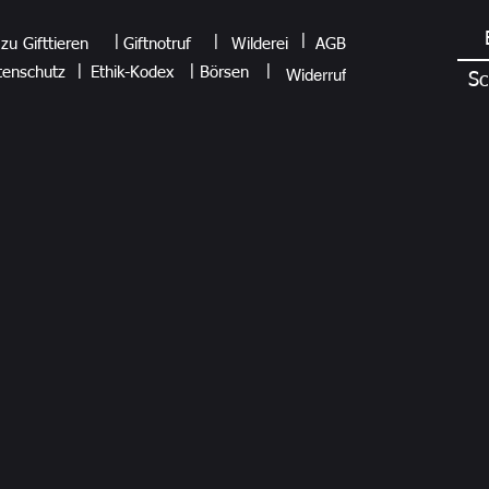
|
|
|
zu Gifttieren
Giftnotruf
Wilderei
AGB
|
|
|
enschutz
Ethik-Kodex
Börsen
Widerruf
Sc