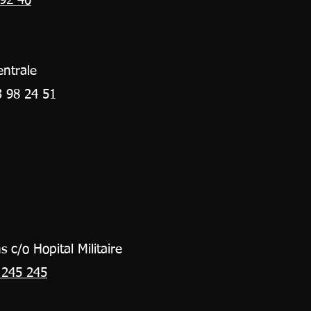
 92 40
entrale
3 98 24 51
 c/o Hopital Militaire
 245 245