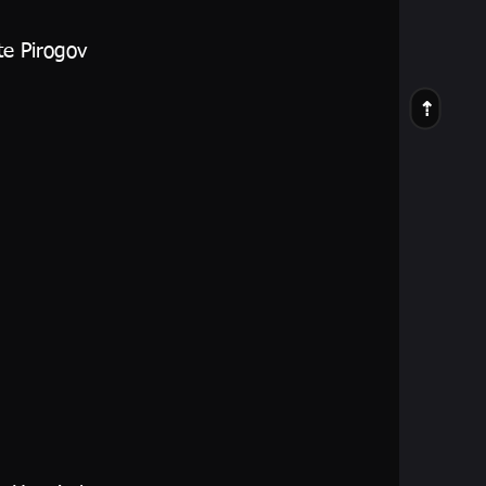
te Pirogov
⇢