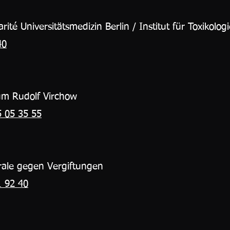
rité Universitätsmedizin Berlin / Institut für Toxikolog
40
kum Rudolf Virchow
5 05 35 55
rale gegen Vergiftungen
1 92 40