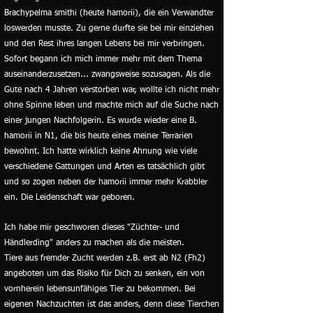
Brachypelma smithi (heute hamorii), die ein Verwandter
loswerden musste. Zu gerne durfte sie bei mir einziehen
und den Rest ihres langen Lebens bei mir verbringen.
Sofort begann ich mich immer mehr mit dem Thema
auseinanderzusetzen... zwangsweise sozusagen. Als die
Gute nach 4 Jahren verstorben war, wollte ich nicht mehr
ohne Spinne leben und machte mich auf die Suche nach
einer jungen Nachfolgerin. Es wurde wieder eine B.
hamorii in N1, die bis heute eines meiner Terrarien
bewohnt. Ich hatte wirklich keine Ahnung wie viele
verschiedene Gattungen und Arten es tatsächlich gibt
und so zogen neben der hamorii immer mehr Krabbler
ein. Die Leidenschaft war geboren.
Ich habe mir geschworen dieses "Züchter- und
Händlerding" anders zu machen als die meisten.
Tiere aus fremder Zucht werden z.B. erst ab N2 (Fh2)
angeboten um das Risiko für Dich zu senken, ein von
vornherein lebensunfähiges Tier zu bekommen. Bei
eigenen Nachzuchten ist das anders, denn diese Tierchen