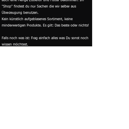
auch eine Menge Zubehör und Futter bekommen. Im
"Shop" findest du nur Sachen die wir selber aus
Überzeugung benutzen.
Kein künstlich aufgeblasenes Sortiment, keine
minderwertigen Produkte. Es gilt: Das beste oder nichts!
Falls noch was ist: Frag einfach alles was Du sonst noch
wissen möchtest.
Warum wir nicht auf Börsen gehen? Die Antwort findest
du
Hier
.
Wenn du wissen willst was wir von Wildfängen
halten, klick bitte
Hier
und schau dir gerne unseren
Ethik-Kodex
an.
Wir sind Mitglied der
Deutschen Arachnologischen
Gesellschaft e.V.
, der
Deutschen Gesellschaft für
Herpetologie und Terrarienkunde (DGHT) e.V.
, im
Naturschutzbund Deutschland (NABU) e.V.
und stehen
auf der
Weißen Liste der Spinnenhalter/-züchter
.
Viel Spaß und bis bald 🕷️🕸️