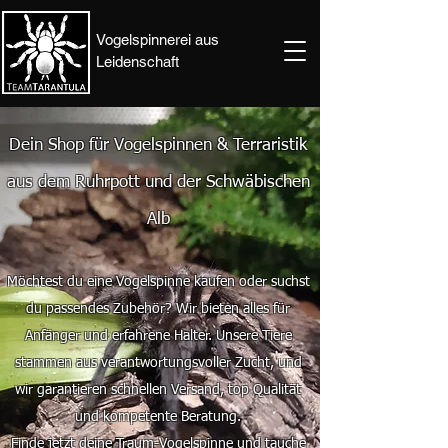
Vogelspinnerei aus
Leidenschaft
Dein Shop für Vogelspinnen & Terraristik
aus dem Ruhrpott und der Schwäbischen
Alb
Möchtest du eine Vogelspinne kaufen oder suchst
du passendes Zubehör? Wir bieten alles für
Anfänger und erfahrene Halter. Unsere Tiere
stammen aus verantwortungsvoller Zucht, und
wir garantieren schnellen Versand, top Qualität
und kompetente Beratung.
Finde jetzt deine Traum-Vogelspinne und tauche